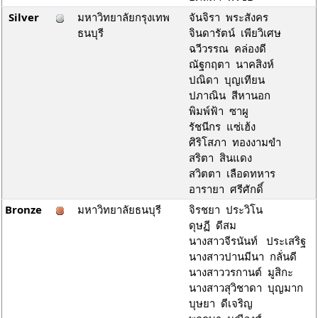
Silver
มหาวิทยาลัยกรุงเทพ
จันจิรา พระสังคร
ธนบุรี
จินดารัตน์ เพียวิเศษ
ฉวีวรรณ คล่องดี
ณัฐกฤตา นาคสิงห์
ปณิดา บุญเทียน
ปภาณิน สีหานอก
พิมพ์ฟ้า ซาผู
รัชนีกร แซ่เฮ้ง
ศิริโสภา ทองงามขำ
สริตา สินแดง
สวิตตา เลือดทหาร
อารายา ศรีศักดิ์
Bronze
มหาวิทยาลัยธนบุรี
จิรชยา ประวิโน
ดุษฏี ดีสม
นางสาวจีรนันท์ ประเสริฐ
นางสาวปานมีนา กลั่นดี
นางสาววรกานต์ มูสิกะ
นางสาวสุวิชาดา บุญมาก
บุษยา ดีเจริญ