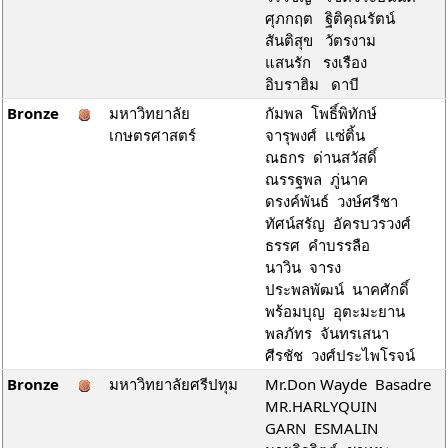
ศุภกฤต ฐิติคุณรัตน์
สันติสุข วัตรงาม
แสนรัก รงเรือง
อิบราฮิม ดาบี
Bronze
มหาวิทยาลัย
กัมพล โพธิ์พิทักษ์
เกษตรศาสตร์
จารุพงศ์ แซ่ติ้น
ณธกร ด่านสวัสดิ์
ณรรฐพล ภู่นาค
ดรงค์พันธ์ วงษ์ศรีชา
ทัศน์สรัญ อัครบวรวงศ์
ธรรศ คำบรรลือ
นาวิน จารง
ประพลพัฒน์ นาคศักดิ์
พร้อมบุญ อุตะมะยาน
พลภัทร จันทรเสนา
ศีรชัช วงศ์ประไพโรจน์
Bronze
มหาวิทยาลัยศรีปทุม
Mr.Don Wayde Basadre
MR.HARLYQUIN
GARN ESMALIN