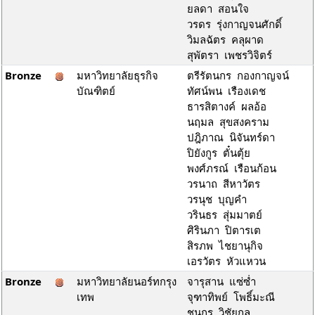
ยลดา สอนใจ
วรดร รุ่งกาญจนศักดิ์
วิมลฉัตร คลุผาด
สุพัตรา เพชรวิจิตร์
Bronze
มหาวิทยาลัยธุรกิจ
ตรีรัตนกร กองกาญจน์
บัณฑิตย์
ทัศน์พน เรืองเดช
ธารสิตางค์ ผลอ้อ
นฤมล สุขสงคราม
ปฎิภาณ นิจันทร์ดา
ปิยังกูร ตั๋นตุ้ย
พงศ์ภรณ์ เรือนก้อน
วรนาถ สีหาวัตร
วรนุช บุญคำ
วรินธร สุ่มมาตย์
ศิรินภา ปิตารเต
สิรภพ ไชยานุกิจ
เอรวัตร หัวแหวน
Bronze
มหาวิทยาลัยนอร์ทกรุง
จารุสาน แซ่ซ่ำ
เทพ
จุฑาทิพย์ โพธิ์มะณี
ชนกร วิชัยกุล