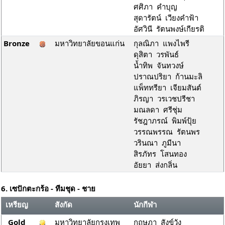
ศศิภา คำบุญ
สุดารัตน์ เวียงคำฟ้า
อัศวินี รัตนพงษ์เกียรติ
Bronze
มหาวิทยาลัยขอนแก่น
กุลณิภา แพงไพรี
ดุสิตา วรพันธ์
น้ำทิพ จันทวงษ์
ปราณปริยา ก้านมะลิ
แพ็ททรียา เจียมสันต์
ภิรญา วรเวชปรีชา
มณลดา ศรีชุ่ม
รัชฎาภรณ์ พิมพ์ปุ้ย
วรรณพรรณ รัตนพร
วรินณา ภูมีนา
สิรภัทร โสนทอง
อัยยา ส่งกลิ่น
6. เซปักตะกร้อ - ทีมชุด - ชาย
เหรียญ
สังกัด
นักกีฬา
Gold
มหาวิทยาลัยกรุงเทพ
กฤษฎา สังข์วัง