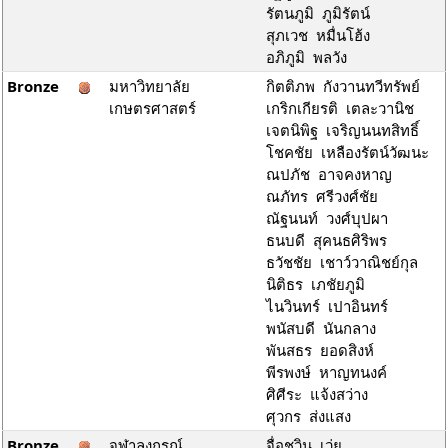
รัตนภูมิ ภูมิรัตน์
สุภเวช หมื่นโฮ้ง
อภิภูมิ พลวัง
Bronze
มหาวิทยาลัย
กิตติภพ กังวานทวีทรัพย์
เกษตรศาสตร์
เกริกเกียรติ เตละวานิช
เจตนิพิฐ เจริญนนทสิทธิ์
โชคชัย เหลืองรัตน์วัฒนะ
ณปภัช อาจคงหาญ
ณภัทร ศรีวงศ์ชัย
ณัฐนนท์ วงศ์บุปผา
ธนบดี สุคนธศิริพร
ธวัชชัย เชาว์วาณิชย์กุล
นิติธร เภชัยภูมิ
ไนวินทร์ เปาอินทร์
พนัสบดี นันกลาง
พันสธร ยอดสิงห์
พีรพงษ์ หาญทนงค์
ศิศีระ แจ้งสว่าง
ศุวกร ส่งแสง
Bronze
จุฬาลงกรณ์
จื่อชวิน เว่ย