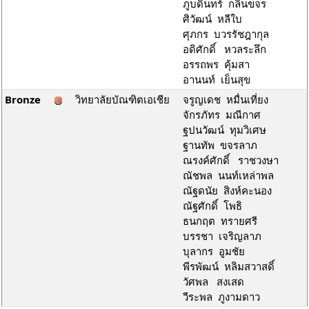
ภูบดินทร์ กลิ่นขจร
ศิวัฒน์ หลีใบ
ศุภกร บวรรัชฎากุล
อดิศักดิ์ หวลระลึก
อรรถพร คุ้มสา
อานนท์ เย็นสุข
Bronze
วิทยาลัยบัณฑิตเอเชีย
จรูญเดช หมื่นเที่ยง
จักรภัทร มณีกาศ
ฐปนวัฒน์ ทุมวิเศษ
ฐานทัพ ขจรลาภ
ณรงค์ศักดิ์ ราชวงษา
ณัชพล นนท์เหล่าพล
ณัฐดนัย สิงห์คะนอง
ณัฐศักดิ์ โพธิ
ธนกฤต ทรายศรี
บรรชา เจริญลาภ
บุลากร อูมชัย
พีรพัฒน์ หลิมสวาสดิ์
วัศพล สงเสด
วีระพล ภูงามดาว