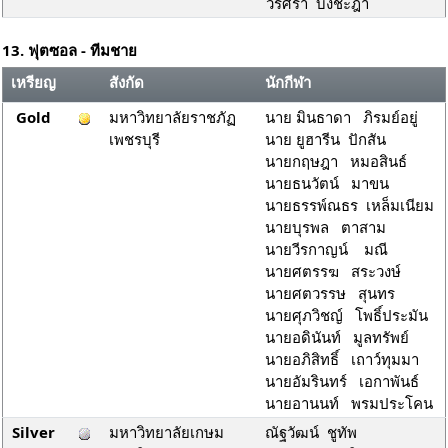
วริศรา บังชะฎา
13. ฟุตซอล - ทีมชาย
เหรียญ
สังกัด
นักกีฬา
Gold
มหาวิทยาลัยราชภัฏ
นาย มินธาดา ภิรมย์อยู่
เพชรบุรี
นาย ยูฮารีน ปักสัน
นายกฤษฎา หมอสินธ์
นายธนวัตน์ มาขน
นายธรรพ์ณธร เหล็มเนียม
นายบุรพล ตาสาม
นายวีรกาญน์ มณี
นายศตรรฆ สระวงษ์
นายศตวรรษ สุนทร
นายศุภวิชญ์ โพธิ์ประมัน
นายอดินันท์ มูลทรัพย์
นายอภิสิทธิ์ เถาว์ทุมมา
นายอัมรินทร์ เอกาพันธ์
นายอานนท์ พรมประโคน
Silver
มหาวิทยาลัยเกษม
ณัฐวัฒน์ ชูทัพ