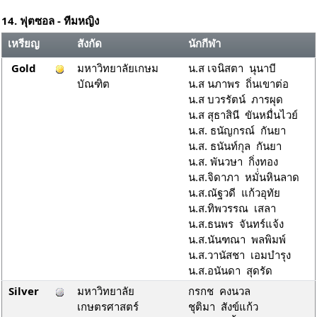
14. ฟุตซอล - ทีมหญิง
เหรียญ
สังกัด
นักกีฬา
Gold
มหาวิทยาลัยเกษม
น.ส เจนิสตา นุนาบี
บัณฑิต
น.ส นภาพร ถิ่นเขาต่อ
น.ส บวรรัตน์ ภารผุด
น.ส สุธาสินี ขันหมื่นไวย์
น.ส. ธนัญกรณ์ กันยา
น.ส. ธนันท์กุล กันยา
น.ส. พันวษา กิ่งทอง
น.ส.จิดาภา หมั่่นหินลาด
น.ส.ณัฐวดี แก้วอุทัย
น.ส.ทิพวรรณ เสลา
น.ส.ธนพร จันทร์แจ้ง
น.ส.นันฑณา พลพิมพ์
น.ส.วานัสชา เอมบำรุง
น.ส.อนันดา สุดรัด
Silver
มหาวิทยาลัย
กรกช คงนวล
เกษตรศาสตร์
ชุติมา สังข์แก้ว