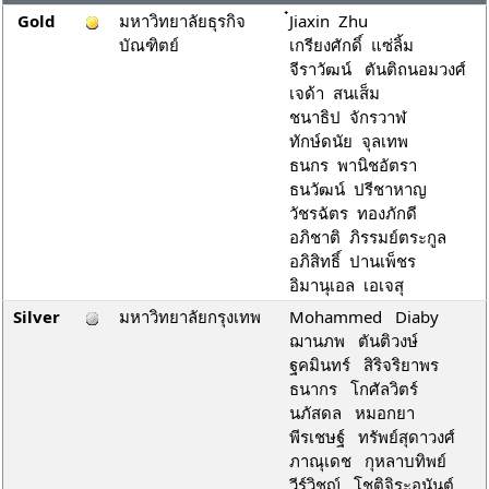
Gold
มหาวิทยาลัยธุรกิจ
๋Jiaxin Zhu
บัณฑิตย์
เกรียงศักดิ์ แซ่ลิ้ม
จีราวัฒน์ ตันติถนอมวงศ์
เจด้า สนเส็ม
ชนาธิป จักรวาฬ
ทักษ์ดนัย จุลเทพ
ธนกร พานิชอัตรา
ธนวัฒน์ ปรีชาหาญ
วัชรฉัตร ทองภักดี
อภิชาติ ภิรรมย์ตระกูล
อภิสิทธิ์ ปานเพ็ชร
อิมานุเอล เอเจสุ
Silver
มหาวิทยาลัยกรุงเทพ
Mohammed Diaby
ฌานภพ ตันติวงษ์
ฐคมินทร์ สิริจริยาพร
ธนากร โกศัลวิตร์
นภัสดล หมอกยา
พีรเชษฐ์ ทรัพย์สุดาวงศ์
ภาณุเดช กุหลาบทิพย์
วีร์วิชญ์ โชติจิระอนันต์