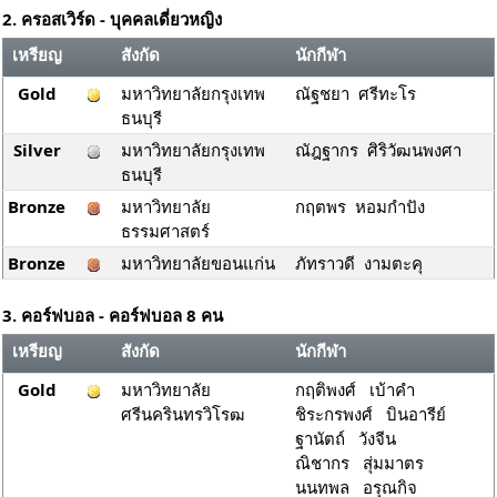
2. ครอสเวิร์ด - บุคคลเดี่ยวหญิง
เหรียญ
สังกัด
นักกีฬา
Gold
มหาวิทยาลัยกรุงเทพ
ณัฐชยา ศรีทะโร
ธนบุรี
Silver
มหาวิทยาลัยกรุงเทพ
ณัฎฐากร ศิริวัฒนพงศา
ธนบุรี
Bronze
มหาวิทยาลัย
กฤตพร หอมกำปัง
ธรรมศาสตร์
Bronze
มหาวิทยาลัยขอนแก่น
ภัทราวดี งามตะคุ
3. คอร์ฟบอล - คอร์ฟบอล 8 คน
เหรียญ
สังกัด
นักกีฬา
Gold
มหาวิทยาลัย
กฤติพงศ์ เบ้าคำ
ศรีนครินทรวิโรฒ
ชิระกรพงศ์ บินอารีย์
ฐานัตถ์ วังจีน
ณิชากร สุ่มมาตร
นนทพล อรุณกิจ