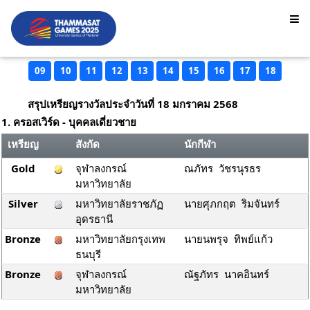
09
10
11
12
13
14
15
16
17
18
สรุปเหรียญรางวัลประจำวันที่ 18 มกราคม 2568
1. ครอสเวิร์ด - บุคคลเดี่ยวชาย
เหรียญ
สังกัด
นักกีฬา
Gold
จุฬาลงกรณ์
ณภัทร วัชรนุรธร
มหาวิทยาลัย
Silver
มหาวิทยาลัยราชภัฏ
นายศุภกฤต ริมจันทร์
อุดรธานี
Bronze
มหาวิทยาลัยกรุงเทพ
นายนพรุจ ทิพย์แก้ว
ธนบุรี
Bronze
จุฬาลงกรณ์
ณัฐภัทร นาคอินทร์
มหาวิทยาลัย