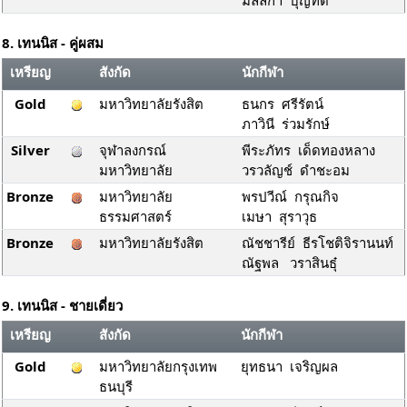
มัลลิกา บุญทด
8. เทนนิส - คู่ผสม
เหรียญ
สังกัด
นักกีฬา
Gold
มหาวิทยาลัยรังสิต
ธนกร ศรีรัตน์
ภาวินี ร่วมรักษ์
Silver
จุฬาลงกรณ์
พีระภัทร เด็ดทองหลาง
มหาวิทยาลัย
วรวลัญช์ ดำชะอม
Bronze
มหาวิทยาลัย
พรปวีณ์ กรุณกิจ
ธรรมศาสตร์
เมษา สุราวุธ
Bronze
มหาวิทยาลัยรังสิต
ณัชชารีย์ ธีรโชติจิรานนท์
ณัฐพล วราสินธุ๋
9. เทนนิส - ชายเดี่ยว
เหรียญ
สังกัด
นักกีฬา
Gold
มหาวิทยาลัยกรุงเทพ
ยุทธนา เจริญผล
ธนบุรี