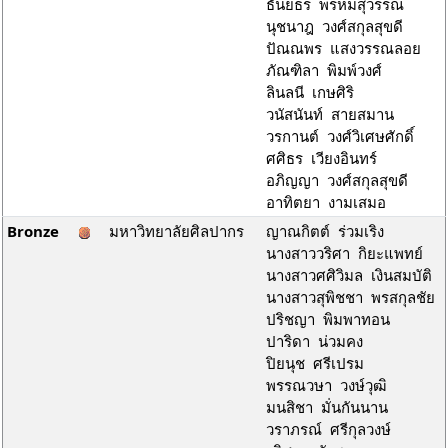
ธันยธร พรหมสุวรรณ
นุชนาฎ วงศ์สกุลสุขดี
ปัณณพร แสงวรรณลอย
ภัณฑิลา พิมพ์วงศ์
ลินลนี เกษศิริ
วนัสนันท์ สายสมาน
วรกานต์ วงศ์วิเศษศักดิ์
ศศิธร เวียงอินทร์
อภิญญา วงศ์สกุลสุขดี
อาทิตยา งามเสมอ
Bronze
มหาวิทยาลัยศิลปากร
ญาณกิตต์ ร่วมเริง
นางสาววริศา กิยะแพทย์
นางสาวศศิวิมล เงินสมบัติ
นางสาวสุพิชชา พรสกุลชัย
ปริชญา พิมพาทอน
ปาริดา น่วมคง
ปิยนุช ศรีเปรม
พรรณวษา วงษ์วุฒิ
มนสิชา มั่นกันนาน
วราภรณ์ ศรีกุลวงษ์