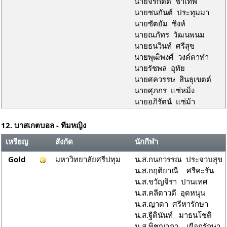
นายจิรกิตต์ ชาเทพ
นายชนกันต์ ประทุมมา
นายซัตยัม ซิงห์
นายณภัทร วัฒนพนม
นายธนวินท์ ศรีสุข
นายพุฒิพงศ์ วงค์ตาทำ
นายรัชพล อุทัย
นายศควรรษ สินธุเขตต์
นายศุภกร แซ่หมิ่ง
นายอภิรัตน์ แซ่ม้า
12. บาสเกตบอล - ทีมหญิง
เหรียญ
สังกัด
นักกีฬา
Gold
มหาวิทยาลัยศรีปทุม
น.ส.กนกวรรณ ประจวบสุข
น.ส.กฤติยาณี ศรีคะรัน
น.ส.ขวัญจิรา ปานเทศ
น.ส.คลีตาวดี อุดหนุน
น.ส.ญาดา ศรีหารักษา
น.ส.ฐืตินันท์ มาธนโชติ
น.ส.พิชญาภา เผือกรักษา