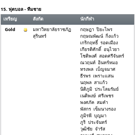
15. ฟุตบอล - ทีมชาย
เหรียญ
สังกัด
นักกีฬา
Gold
มหาวิทยาลัยราชภัฏ
กฤษฎา ปิยะไพร
สุรินทร์
กฤษณพัฒน์ กิ่งแก้ว
เกริกฤทธิ์ รอดเมือง
เกียรติศักดิ์ อนุไวยา
โชติพงศ์ สอดศรีจันทร์
ณวฤนท์ อินทร์หมอ
ทรงพล เบ็ญจมาศ
ธีรพร เพราะแสน
นฤพล สาแก้ว
นิติภูมิ ประโลมรัมย์
เนติพงษ์ ศรีเพชร
พงศภัค สมคำ
พัสกร เข็มนางรอง
ภูมิรพี บุญมา
ภูริ ประจันทร์
วุฒิชัย จำรัส