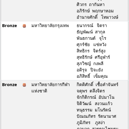
ศิวกร ถากันหา
อภิรักษ์ พฤกษาหอม
อำนาจศักดิ์ โทผาวงษ์
Bronze
มหาวิทยาลัยกรุงเทพ
ธนากรณ์ จิตรา
ธัญพัฒน์ สากุล
พันธกานต์ จุไร
ศุกร์ชัย แซ่หวัง
สิทธิกร จิตร์สูง
สุทธิรักษ์ ศรีอุฬาร์
สุภวิชญ์ กงพลี
อดิรุจ ปิจะยัง
อภิสิทธิ์ เข็มคุณ
Bronze
มหาวิทยาลัยการกีฬา
กิตติศักดิ์ เชื้อคำจันทร์
แห่งชาติ
จตุพร ตลึงจิตร
จักกิติกรณ์ อัปมาโน
จิติวัฒน์ สงวนแก้ว
ทนุธรรม มโนรัตน์
ปัณณภัทร รัตนามาศ
ภูมิภัทร ภูสง่า
ภูวนาถ สุวรรณไชยรบ