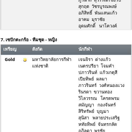
สุกฤต วัชรบูรณพงษ์
อภิสิทธิ์ พันแสนแก้ว
อาคม มุราชัย
อุดมศักดิ์ นาโควงค์
7. เซปักตะกร้อ - ทีมชุด - หญิง
เหรียญ
สังกัด
นักกีฬา
Gold
มหาวิทยาลัยการกีฬา
เจนจิรา ด่างแก้ว
แห่งชาติ
เนตรปรียา โจมคำ
ปภาวรินท์ แก้วเกตุสี
เปียทิพย์ ผลมา
ภาวรินทร์ วงศ์หนองแวง
รินรดา ขวานทอง
วิไลวรรณ โครตพรม
สมัญญา กองจันทร์
สิริทรัพย์ บุญมา
สุนิสา พลายประเสริฐ
หทัยทิพย์ จันทรกลัด
อภิลดา พรชัย