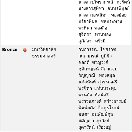
นางสาวภัทราภรณ์ กะรัตน์
นางสาวสุพิชา จันทรพิบูลย์
นางสาวอรณิชา ทองย้อย
ปรียาพิมล ชลประทาน
พรทิพา ทองลือ
สุจิตรา พานทอง
สุภัสสร ครึ่งมี
Bronze
มหาวิทยาลัย
กนกวรรณ ไชยราช
ธรรมศาสตร์
กฤตาภรณ์ ภูมิผิว
ชลฤดี ขวัญวงศ์
ชุติกาญจน์ สีดาแจ่ม
ธัญญาณี ฟองลมุล
นภัสนันท์ สุวรรณศรี
พรชิตา แท่นประทุม
พรนภัส ทัศน์ศรี
พราวนภางค์ สว่างอารมย์
พิมพ์ลภัส จิตภูธโรจน์
มนตา ธนพัฒษ์กุล
สมัญญา ภูรวัลย์
สุดารัตน์ เรื่องอยู่