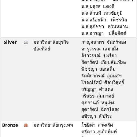
น.ส.มธุรส แดงดี
น.ส.ลักษมี เหวชัยภูมิ
น.ส.สร้อยฟ้า เพ็ชรนิล
น.ส.สุภัชชา หวันหมาน
น.ส.อารญา ปลื้มจิตต์
Silver
มหาวิทยาลัยธุรกิจ
กาญจนาพร จันทร์ทอง
บัณฑิตย์
จารุวรรณ เสมามิ่ง
จิราวรรณ์ รุ่งเรือง
ธิดารัตน์ เกียบสันเทียะ
พิชชญา สอนเต็ม
รัตติยากรณ์ อุดมสุข
โรจณ์รัศมี ศิลปวิสุทธิ์
วรัญญา คำแดง
วรินธร สุ่มมาตย์
ศุภกานต์ หนูเพ็ง
สุดารัตน์ ฉัตรไธสง
อชิรญา คำภีระ
Bronze
มหาวิทยาลัยกรุงเทพ
โชษิตา สาคเริศ
ตรีดาว ภูเกิดพิมพ์