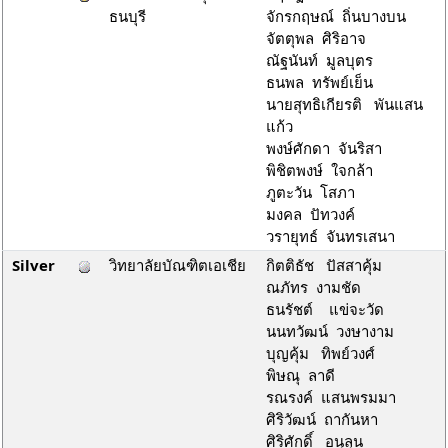
ธนบุรี
จักรกฤษณ์ ถิ่นบางบน
จัตตุพล ศิริอาจ
ณัฐนันท์ มูลบุตร
ธนพล ทรัพย์เย็น
นายสุทธิเกียรติ พันแสน
แก้ว
พงษ์ศักดา จันริสา
พิชิตพงษ์ ใจกล้า
ภูตะวัน โสภา
มงคล ปัทวงค์
วรายุทธ์ จันทรเสนา
Silver
วิทยาลัยบัณฑิตเอเชีย
กิตติธัช ปัสสาคุ้ม
ณภัทร งามชัด
ธนรัชต์ แข่จะวัด
นนทวัฒน์ วงษางาม
บุญคุ้ม ทิพย์วงศ์
พิษณุ ลาดี
รณรงค์ แสนพรมมา
ศิริวัฒน์ ถากันหา
ศิริศักดิ์ อนุลุน