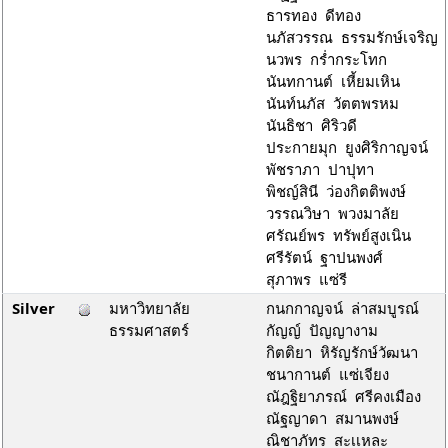
ธารทอง ดีทอง
นภัสวรรณ ธรรมรักษ์เจริญ
นวพร กร่ำกระโทก
นันทกานต์ เหี้ยมเหิน
นันท์นภัส วัตตพรหม
นันธิชา ศิริวดี
ประกายมุก ยูงศิริกาญจน์
พัชราภา ปาปุทา
พิชญ์สินี ว่องกิตติพงษ์
วรรณวิษา พวงมาลัย
ศรัณย์พร ทรัพย์สูงเนิน
ศรีรัตน์ ฐาปนพงศ์
สุภาพร แซ่รี
Silver
มหาวิทยาลัย
กนกกาญจน์ ล่าสมบูรณ์
ธรรมศาสตร์
กัญญ์ ปัญญางาม
กิตติยา หิรัญรักษ์วัฒนา
ชนากานต์ แซ่เจียง
ณัฎฐิยาภรณ์ ศรีคงเมือง
ณัฐญาดา สมานพงษ์
ณิชาภัทร สะเเหละ