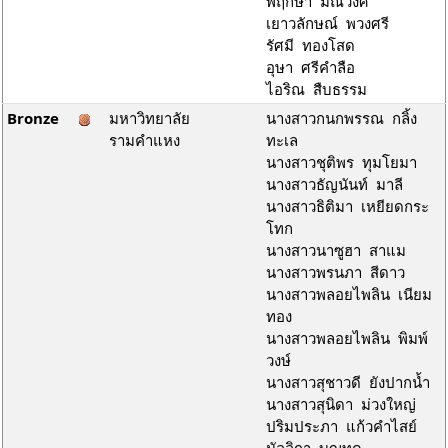
พฤกษา มณีวงศ์
เยาวลักษณ์ พวงศรี
รัศมี ทองโสด
อุษา ศรีคำลือ
ไอริณ สืบธรรม
Bronze
มหาวิทยาลัย
นางสาวกนกพรรณ กลิ้ง
รามคำแหง
ทะเล
นางสาวชุติพร ทุมโยมา
นางสาวธัญนันท์ มาลี
นางสาวธิติมา เหยียดกระ
โทก
นางสาวนาซูฮา สาแม
นางสาวพรนภา สีดาว
นางสาวพลอยไพลิน เนียม
ทอง
นางสาวพลอยไพลิน พิมพ์
วงษ์
นางสาวสุชาวดี ยังปากน้ำ
นางสาวสุนิดา ม่วงใหญ่
ปริมประภา แก้วคำไสย์