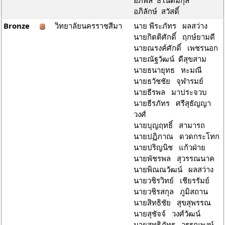
อภิพล ธโนดมกุล
อภิลักษ์ สวัสดิ์
Bronze
วิทยาลัยนครราชสีมา
นาย พีระภัทร ผลสว่าง
นายกิตติศักดิ์ ฤกษ์ยามดี
นายณรงค์ศักดิ์ เพชรนอก
นายณัฐวัฒน์ ดีสุขสาม
นายธนายุทธ หะมณี
นายธวัชชัย จุฬารมย์
นายธีรพล มาประจวบ
นายธีรภัทร ศรีสุธัญญา
วงศ์
นายบุญฤทธิ์ สามารถ
นายปฏิภาณ ดวดกระโทก
นายปริญนิช แก้วฝ่าย
นายพัชรพล สุวรรณนาค
นายพิณณวัฒน์ ผลสว่าง
นายวชิรวิทย์ เชียรรัมย์
นายวชิรสกุล ภูมิสถาน
นายสิทธิชัย สุขสุพรรณ
นายสุชัจจ์ วงศ์วัฒน์
นายสุทธิภัทร วรรณพงษ์