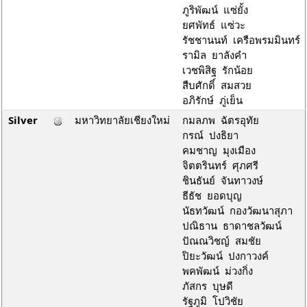
ภูริพัฒน์ แซ่ยั้ง
ยศพัทธ์ แซ่วะ
รัชชานนท์ เครือพรมมินทร์
รามิล ยาลังคำ
เวชพิสิฐ รักน้อย
สืบศักดิ์ สมสวย
อภิรักษ์ ภู่เย็น
Silver
มหาวิทยาลัยเชียงใหม่
กมลภพ ฉัตรอุทัย
กรณ์ ปงธิยา
คมชาญ มุงเมือง
จิตตรินทร์ ศุภศรี
ชินธันย์ จันทาวงษ์
ธีธัช ยอดบุญ
นัธทวัฒน์ กองวัฒนาสุภา
ปณิธาน ธาดาชลวัฒน์
ปัณณวิชญ์ สมชัย
ปิยะวัฒน์ ปงกาวงค์
พคพัฒน์ ม่วงกิ่ง
ภัสกร บุษดี
รัฐภูมิ โปวิชัย