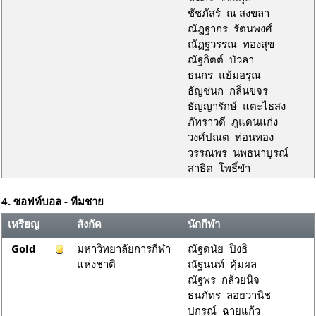
ชัชภัสร์ ณ สงขลา
ณัฎฐากร รัตนพงศ์
ณัฏฐวรรณ ทองสุข
ณัฐกิตต์ บัวลา
ธนกร แย้มอรุณ
ธัญชนก กลิ่นขจร
ธัญญารักษ์ แตะไธสง
ภัทราวดี ภูแดนแก่ง
วงศ์ปณต ท่อนทอง
วรรณพร นพธนาบูรณ์
สาธิต โพธิ์ขำ
4. ซอฟท์บอล - ทีมชาย
เหรียญ
สังกัด
นักกีฬา
Gold
มหาวิทยาลัยการกีฬา
ณัฐดนัย ปิงธิ
แห่งชาติ
ณัฐนนท์ คุ้มผล
ณัฐพร กล้วยนิจ
ธนภัทร ลอยวานิช
ปกรณ์ ฉายแก้ว