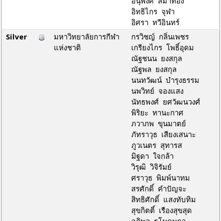
อนุพงศ์ สมาทอง
อิทธิไกร จุฬา
อิศรา ทวีอินทร์
Silver
มหาวิทยาลัยการกีฬา
กรวิชญ์ กลิ่นเพชร
แห่งชาติ
เกรียงไกร โพธิ์อุดม
ณัฐชนน ยงสกุล
ณัฐพล ยงสกุล
นนทวัฒน์ บำรุงธรรม
นพวิทย์ จองแสง
นัทธพงศ์ ยศวัฒนวงศ์
พิริยะ ทานะกาศ
ภวาภพ ขุนมาตย์
ภัทราวุธ เสียงเสนาะ
ภูวเนตร สุทารส
มิฐดา ใจกล้า
วิรุฒิ วิจิรัมย์
ศราวุธ พิมพ์นาทม
สรศักดิ์ คำปัญจะ
สิทธิศักดิ์ แสงทับทิม
สุขกิตติ์ เรืองสุขสุด