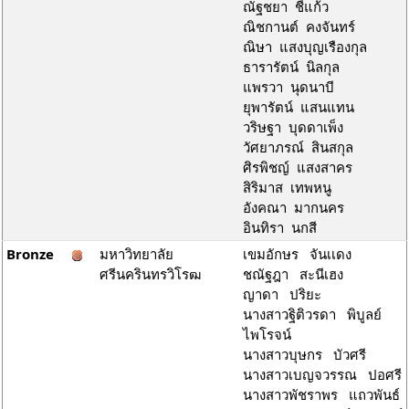
ณัฐชยา ชี้แก้ว
ณิชกานต์ คงจันทร์
ณิษา แสงบุญเรืองกุล
ธารารัตน์ นิลกุล
แพรวา นุดนาบี
ยุพารัตน์ แสนแทน
วริษฐา บุดดาเพ็ง
วัศยาภรณ์ สินสกุล
ศิรพิชญ์ แสงสาคร
สิริมาส เทพหนู
อังคณา มากนคร
อินทิรา นกสี
Bronze
มหาวิทยาลัย
เขมอักษร จันเเดง
ศรีนครินทรวิโรฒ
ชณัฐฎา สะนีเฮง
ญาดา ปริยะ
นางสาวฐิติวรดา พิบูลย์
ไพโรจน์
นางสาวบุษกร บัวศรี
นางสาวเบญจวรรณ ปอศรี
นางสาวพัชราพร แถวพันธ์