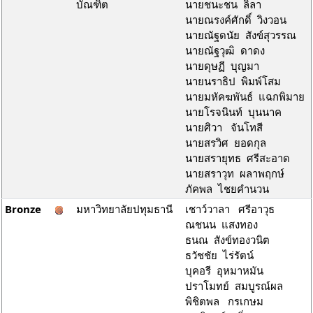
บัณฑิต
นายชนะชน ลิลา
นายณรงค์ศักดิ์ วิงวอน
นายณัฐดนัย สังข์สุวรรณ
นายณัฐวุฒิ ดาดง
นายดุษฏี บุญมา
นายนราธิป พิมพ์โสม
นายมหัคฆพันธ์ แฉกพิมาย
นายโรจนินท์ บุนนาค
นายศิวา จันโทสี
นายสรวิศ ยอดกุล
นายสรายุทธ ศรีสะอาด
นายสราวุท ผลาพฤกษ์
ภัคพล ไชยคำนวน
Bronze
มหาวิทยาลัยปทุมธานี
เชาว์วาลา ศรีอาวุธ
ณชนน แสงทอง
ธนณ สังข์ทองวนิต
ธวัชชัย ไร่รัตน์
บุคอรี อุหมาหมัน
ปราโมทย์ สมบูรณ์ผล
พิชิตพล กรเกษม