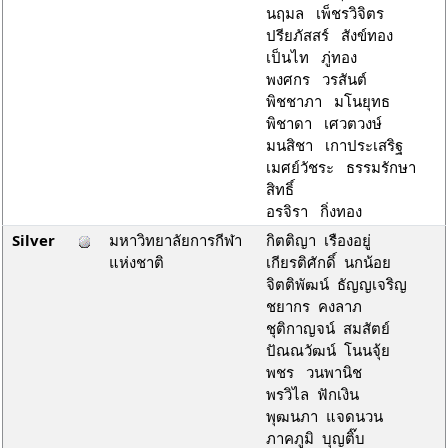
นฤมล เพ็ชรวิจิตร
ปรียภัสสร์ สังข์ทอง
เป็นไท ภู่ทอง
พงศกร วรสันต์
พิชชาภา มโนยุทธ
พิชาดา เศวตวงษ์
มนสิชา เกาประเสริฐ
เมศย์วัชระ ธรรมรักษา
สิทธิ์
อรจิรา กิ่งทอง
Silver
มหาวิทยาลัยการกีฬา
กิตติญา เรืองอยู่
แห่งชาติ
เกียรติศักดิ์ นกน้อย
จิตติพัฒน์ ธัญญเจริญ
ชยากร คงลาภ
ชุติกาญจน์ สมสัตย์
ปัณณวัฒน์ โนนจุ้ย
พชร วนพานิช
พรวิไล ฟักเงิน
พุฒนภา แจดนวน
ภาคภูมิ บุญติ๊บ