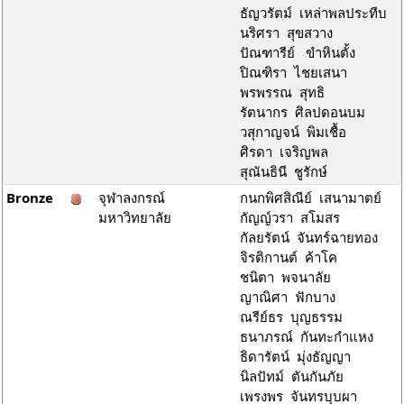
ธัญวรัตม์ เหล่าพลประทีบ
นริศรา สุขสวาง
ปัณฑารีย์ ขำหินตั้ง
ปิณฑิรา ไชยเสนา
พรพรรณ สุทธิ
รัตนากร ศิลปดอนบม
วสุกาญจน์ พิมเชื้อ
ศิรดา เจริญพล
สุณันธินี ชูรักษ์
Bronze
จุฬาลงกรณ์
กนกพิศสิณีย์ เสนามาตย์
มหาวิทยาลัย
กัญญ์วรา สโมสร
กัลยรัตน์ จันทร์ฉายทอง
จิรติกานต์ ค้าโค
ชนิตา พจนาลัย
ญาณิศา ฟักบาง
ณรีย์ธร บุญธรรม
ธนาภรณ์ กันทะกำแหง
ธิดารัตน์ มุ่งธัญญา
นิลปัทม์ ตันกันภัย
เพรงพร จันทรบุบผา