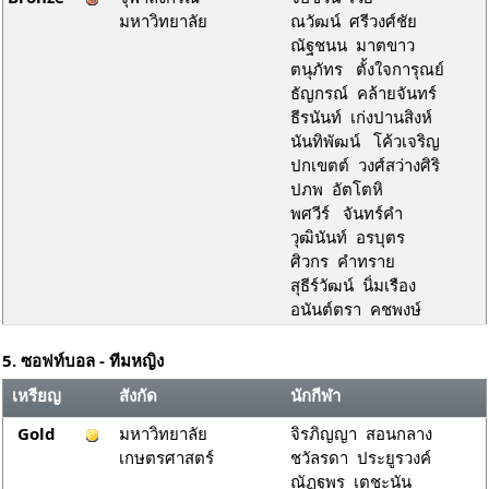
มหาวิทยาลัย
ณวัฒน์ ศรีวงศ์ชัย
ณัฐชนน มาตขาว
ตนุภัทร ตั้งใจการุณย์
ธัญกรณ์ คล้ายจันทร์
ธีรนันท์ เก่งปานสิงห์
นันทิพัฒน์ โค้วเจริญ
ปกเขตต์ วงศ์สว่างศิริ
ปภพ อัตโตหิ
พศวีร์ จันทร์คำ
วุฒินันท์ อรบุตร
ศิวกร คำทราย
สุธีร์วัฒน์ นิ่มเรือง
อนันต์ตรา คชพงษ์
5. ซอฟท์บอล - ทีมหญิง
เหรียญ
สังกัด
นักกีฬา
Gold
มหาวิทยาลัย
จิรภิญญา สอนกลาง
เกษตรศาสตร์
ชวัลรดา ประยูรวงค์
ณัฏฐพร เตชะนัน