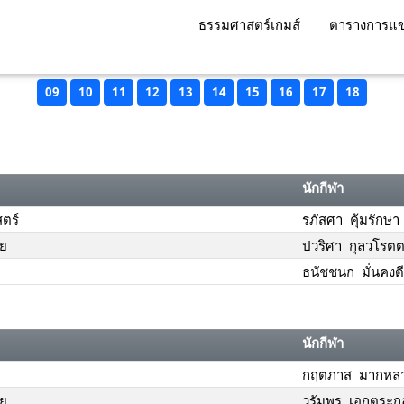
ธรรมศาสตร์เกมส์
ตารางการแข
09
10
11
12
13
14
15
16
17
18
นักกีฬา
ตร์
รภัสศา คุ้มรักษา
ัย
ปวริศา กุลวโรต
ธนัชชนก มั่นคงดี
นักกีฬา
กฤตภาส มากหล
ัย
วรัมพร เอกตระกู