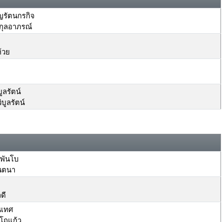
รัตนกรกิจ
กุลอาภรณ์
้วย
ูลรัตน์
บูลรัตน์
พันโบ
ินตนา
ดี
นเทศ
โถแก้ว