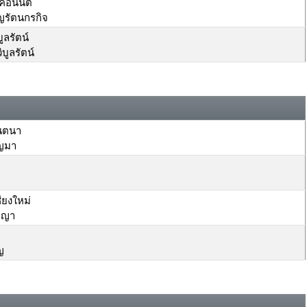
คอนันต์
รัตนกรกิจ
ูลรัตน์
บูลรัตน์
ินตนา
ุญมา
ยงใหม่
ญญา
ญ