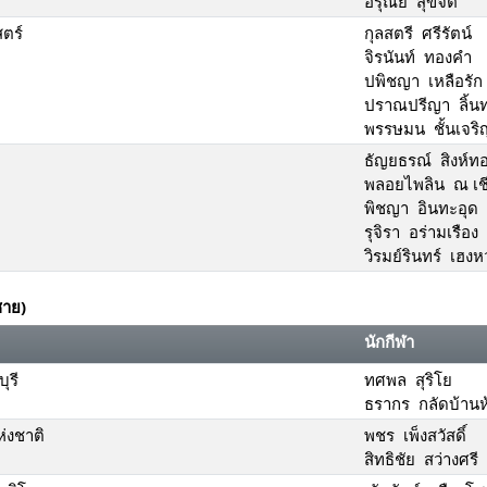
อรุณีย์ สุขจิต
ตร์
กุลสตรี ศรีรัตน์
จิรนันท์ ทองคำ
ปพิชญา เหลือรัก
ปราณปรีญา ลิ้น
พรรษมน ชั้นเจริ
ธัญยธรณ์ สิงห์ท
พลอยไพลิน ณ เชี
พิชญา อินทะอุด
รุจิรา อร่ามเรือง
วิรมย์รินทร์ เฮง
ชาย)
นักกีฬา
ุรี
ทศพล สุริโย
ธรากร กลัดบ้านห
่งชาติ
พชร เพ็งสวัสดิ์
สิทธิชัย สว่างศรี