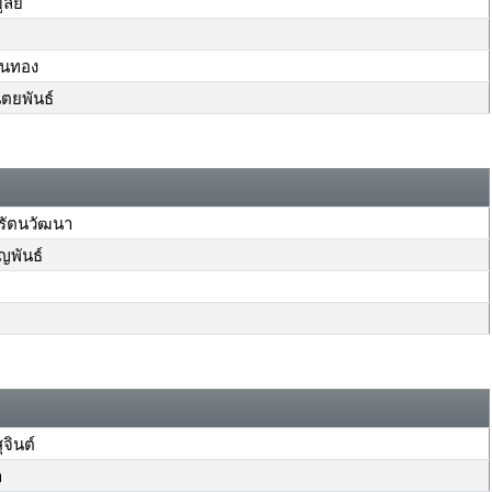
ูลย์
ยนทอง
ตยพันธ์
รัตนวัฒนา
ญพันธ์
ินต์
า