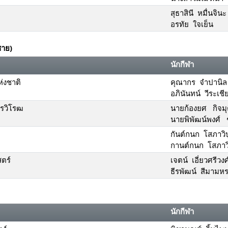
สุธาสินี หมื่นจินะ
อรทัย ใจเย็น
ชาย)
นักกีฬา
่งชาติ
คุณากร จำปานิล
อภินันทน์ วีระเชี
ทรวิโรฒ
นายก้องยศ กิจมุ
นายพิพัฒน์พงศ์ 
กันต์กนก โสภาวิบ
กานต์กนก โสภาวิ
ตร์
เจตน์ เอี่ยวศรีวงศ
ธีรพัฒน์ สีมาม
นักกีฬา