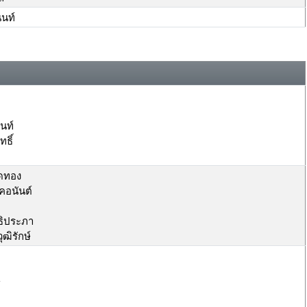
นท์
นท์
ธิ์
าดทอง
คอนันต์
ธิประภา
ฒิรักษ์
์