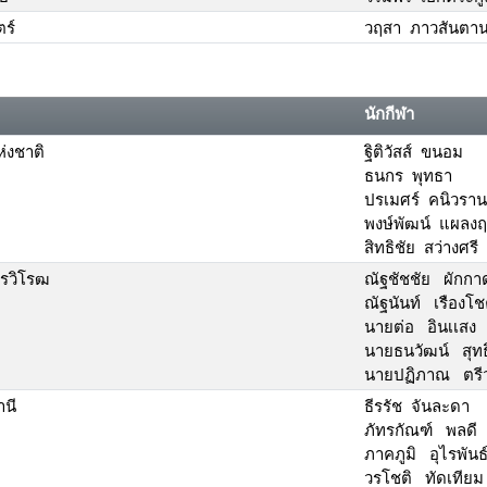
ร์
วฤสา ภาวสันตาน
นักกีฬา
่งชาติ
ฐิติวัสส์ ขนอม
ธนกร พุทธา
ปรเมศร์ คนิวราน
พงษ์พัฒน์ แผลงฤท
สิทธิชัย สว่างศรี
ทรวิโรฒ
ณัฐชัชชัย ผักก
ณัฐนันท์ เรืองโช
นายต่อ อินเเสง
นายธนวัฒน์ สุท
นายปฏิภาณ ตรีวุ
านี
ธีรรัช จันละดา
ภัทรกัณฑ์ พลดี
ภาคภูมิ อุไรพันธ
วรโชติ ทัดเทียม