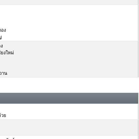
ทอง
ญ
อง
ยงใหม่
หวาน
้วย