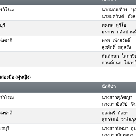
ทรวิโรฒ
นายมณเฑียร บุญ
นายยศวันต์ อังส
ุรี
ทศพล สุริโย
ธรากร กลัดบ้านห
่งชาติ
พชร เพ็งสวัสดิ์
สุรศักดิ์ สกุลรัง
กันต์กนก โสภาวิบ
กานต์กนก โสภาวิ
องมือ (คู่หญิง)
นักกีฬา
ทรวิโรฒ
นางสาวศุภัชญา 
นางสาวอิสรีย์ จ
่งชาติ
กุลสตรี กัลยา
สุดารัตน์ วงษ์สกุล
รบุรี
นางสาวปัทมา อุ่
นางสาวมัณฑนา 