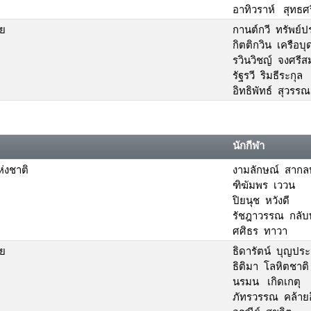
อาทิวราห์ สุทธศร
ัย
กานต์กวี ทรัพย์
กิตติกวิน เครือบุ
รวินวิชญ์ จงศรีสม
รัฐรวี ริมธีระกุล
อิทธิพัทธ์ สุวรร
นักกีฬา
่งชาติ
งามลักษณ์ สากล
ฑิฆัมพร เววน
ปิยนุช หวังดี
รัชฎาวรรณ กลับพั
ศศิธร ทาวา
ัย
ธิดารัตน์ บุญประ
ธิติมา โลหิตชาติ
นรมน เกิดเกตุ
ภัทรวรรณ คล้ายอ