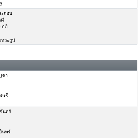
ี
ประกอบ
ดดี
บัติ
ณเทวะธูป
บูชา
นธิ์
จันทร์
ินทร์