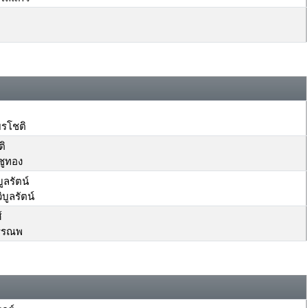
ยรโชติ
ติ
ชูทอง
ูลรัตน์
บูลรัตน์
์
หรรณพ