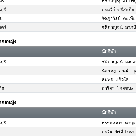
ร์
พิชามญชุ์ ลิ้มไพบ
ุรี
อรนวีย์ ศรีสหกิจ
ัย
รัชฎาวัลย์ ตะเพี
ตร์
ชุติกาญจน์ ลาภนิ
บุคคลหญิง
นักกีฬา
ุรี
ชุติกาญจน์ จงกล
ฉัตรชฎาภรณ์ บุ
ธนพร แก้วใส
ิต
อารียา ไชยชนะ
บุคคลหญิง
นักกีฬา
ุรี
พรรณนภา หาญสุจ
อรวัน รัศมีประภ