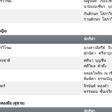
ทรวิโรฒ
ณัฐนันท์ เรืองโช
นายมณเฑียร บุญ
กันต์กนก โสภาวิบ
กานต์กนก โสภาวิ
หญิง)
นักกีฬา
ทรวิโรฒ
นางสาวอิสรีย์ จ
ศุภนิดา ศรีหาบ
่งชาติ
ศศินา บุญชื่น
ศศิวิมล คำต๊ะ
พลอยไพลิน ณ เชี
พิมพิศา ธรรมปั
ตร์
จิรนันท์ ทองคำ
พรรษมน ชั้นเจริ
องมือ (คู่ชาย)
นักกีฬา