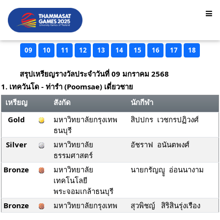
09
10
11
12
13
14
15
16
17
18
สรุปเหรียญรางวัลประจำวันที่ 09 มกราคม 2568
1. เทควันโด - ท่ารำ (Poomsae) เดี่ยวชาย
เหรียญ
สังกัด
นักกีฬา
Gold
มหาวิทยาลัยกรุงเทพ
สิปปกร เวชกรปฏิวงศ์
ธนบุรี
Silver
มหาวิทยาลัย
อัชราฟ อนันตพงศ์
ธรรมศาสตร์
Bronze
มหาวิทยาลัย
นายกรัญญูู อ่อนนางาม
เทคโนโลยี
พระจอมเกล้าธนบุรี
Bronze
มหาวิทยาลัยกรุงเทพ
สุวพิชญ์ สิริสินรุ่งเรือง