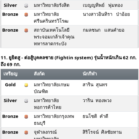
Silver
มหาวิทยาลัยรังสิต
เบญญทิพย์ พุ่มทอง
Bronze
มหาวิทยาลัย
นางสาวอินทิรา ป่าอ้อย
ศรีนครินทรวิโรฒ
Bronze
สถาบันเทคโนโลยี
กมลชนก แสนคำยอ
พระจอมเกล้าเจ้าคุณ
ทหารลาดกระบัง
11. ยูยิตสู - ต่อสู้บุคคลชาย (Fightin system) รุ่นน้ำหนักเกิน 62 กก.
ถึง 69 กก.
เหรียญ
สังกัด
นักกีฬา
Gold
มหาวิทยาลัยเกษม
สาริน สุนทร
บัณฑิต
Silver
มหาวิทยาลัย
วาริน ทองพวง
หอการค้าไทย
Bronze
มหาวิทยาลัยกรุงเทพ
ธนโชติ คำดี
ธนบุรี
Bronze
จุฬาลงกรณ์
สิริโรจน์ ศิลชัยทาน
มหาวิทยาลัย