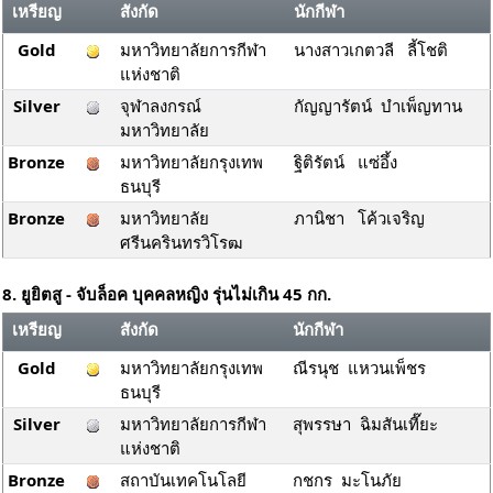
เหรียญ
สังกัด
นักกีฬา
Gold
มหาวิทยาลัยการกีฬา
นางสาวเกตวลี ลี้โชติ
แห่งชาติ
Silver
จุฬาลงกรณ์
กัญญารัตน์ บำเพ็ญทาน
มหาวิทยาลัย
Bronze
มหาวิทยาลัยกรุงเทพ
ฐิติรัตน์ แซ่อึ้ง
ธนบุรี
Bronze
มหาวิทยาลัย
ภานิชา โค้วเจริญ
ศรีนครินทรวิโรฒ
8. ยูยิตสู - จับล็อค บุคคลหญิง รุ่นไม่เกิน 45 กก.
เหรียญ
สังกัด
นักกีฬา
Gold
มหาวิทยาลัยกรุงเทพ
ณีรนุช แหวนเพ็ชร
ธนบุรี
Silver
มหาวิทยาลัยการกีฬา
สุพรรษา ฉิมสันเที๊ยะ
แห่งชาติ
Bronze
สถาบันเทคโนโลยี
กชกร มะโนภัย