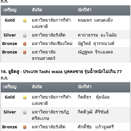
ก.ก.
เหรียญ
สังกัด
นักกีฬา
Gold
มหาวิทยาลัยการกีฬา
พนมพร เเดนดงยิ่ง
แห่งชาติ
Silver
มหาวิทยาลัยรังสิต
คาถาธรรม มะโนมัย
Bronze
มหาวิทยาลัยเชียงใหม่
นัฐวิทย์ สุวรรณวงค์
Bronze
มหาวิทยาลัย
ณัฏฐพล จิระมงคล
ธรรมศาสตร์
16. ยูยิตสู - ประเภท Tashi waza บุคคลชาย รุ่นน้ำหนักไม่เกิน 77
ก.ก.
เหรียญ
สังกัด
นักกีฬา
Gold
มหาวิทยาลัยการกีฬา
กิตติธร พุ้ยน้อย
แห่งชาติ
Silver
มหาวิทยาลัยราชภัฏ
กิตติวุฒิ ศิริขันธ์
ศรีสะเกษ
Bronze
มหาวิทยาลัยรังสิต
ศักดิ์ชัย แก้วจูลศรี