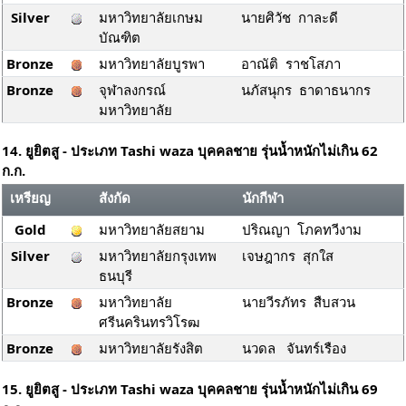
Silver
มหาวิทยาลัยเกษม
นายศิวัช กาละดี
บัณฑิต
Bronze
มหาวิทยาลัยบูรพา
อาณัติ ราชโสภา
Bronze
จุฬาลงกรณ์
นภัสนุกร ธาดาธนากร
มหาวิทยาลัย
14. ยูยิตสู - ประเภท Tashi waza บุคคลชาย รุ่นน้ำหนักไม่เกิน 62
ก.ก.
เหรียญ
สังกัด
นักกีฬา
Gold
มหาวิทยาลัยสยาม
ปริณญา โภคทวีงาม
Silver
มหาวิทยาลัยกรุงเทพ
เจษฎากร สุกใส
ธนบุรี
Bronze
มหาวิทยาลัย
นายวีรภัทร สืบสวน
ศรีนครินทรวิโรฒ
Bronze
มหาวิทยาลัยรังสิต
นวดล จันทร์เรือง
15. ยูยิตสู - ประเภท Tashi waza บุคคลชาย รุ่นน้ำหนักไม่เกิน 69