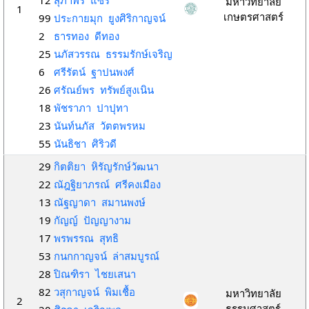
12
สุภาพร แซ่รี
มหาวิทยาลัย
1
เกษตรศาสตร์
99
ประกายมุก ยูงศิริกาญจน์
2
ธารทอง ดีทอง
25
นภัสวรรณ ธรรมรักษ์เจริญ
6
ศรีรัตน์ ฐาปนพงศ์
26
ศรัณย์พร ทรัพย์สูงเนิน
18
พัชราภา ปาปุทา
23
นันท์นภัส วัตตพรหม
55
นันธิชา ศิริวดี
29
กิตติยา หิรัญรักษ์วัฒนา
22
ณัฎฐิยาภรณ์ ศรีคงเมือง
13
ณัฐญาดา สมานพงษ์
19
กัญญ์ ปัญญางาม
17
พรพรรณ สุทธิ
53
กนกกาญจน์ ล่าสมบูรณ์
28
ปิณฑิรา ไชยเสนา
82
วสุกาญจน์ พิมเชื้อ
มหาวิทยาลัย
2
ธรรมศาสตร์