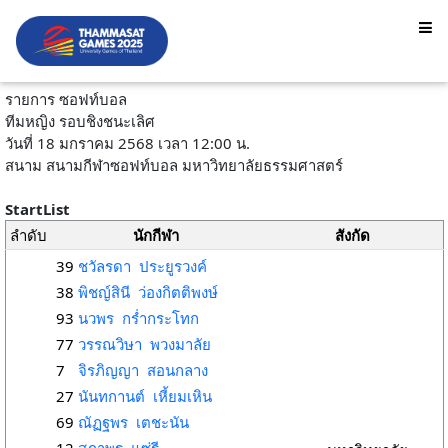
รายการ ซอฟท์บอล
ทีมหญิง รอบชิงชนะเลิศ
วันที่ 18 มกราคม 2568 เวลา 12:00 น.
สนาม สนามกีฬาซอฟท์บอล มหาวิทยาลัยธรรมศาสตร์
StartList
ลำดับ
นักกีฬา
สังกัด
39
ชวัลรดา ประยูรวงค์
38
พิชญ์สินี ว่องกิตติพงษ์
93
นวพร กร่ำกระโทก
77
วรรณวิษา พวงมาลัย
7
จิรภิญญา สอนกลาง
27
นันทกานต์ เหี้ยมเหิน
69
ณัฏฐพร เตชะนัน