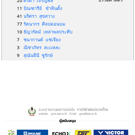
20
ศิรดา เจริญพล
11
ปัณฑารีย์ ขำหินตั้ง
41
นริศรา สุขสวาง
77
รัตนากร ศิลปดอนบม
10
ธัญวรัตม์ เหล่าพลประทีบ
7
ชนากานต์ แซ่เจียง
3
ณิชาภัทร สะเเหละ
9
สุณันธินี ชูรักษ์