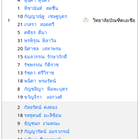
4
สุนิศา สุขศรี
1
ทิชานันท์ สดชื่น
10
กัญญาณัฐ เชษฐบุตร
1
วิทยาลัยบัณฑิตเอเชีย
21
เกสรา สอดศรี
5
ศศิธร ดีมา
31
พรพิรุณ พิลาวัน
20
นิศาชล เสหาพรม
15
ธมลวรรณ รักษาภักดี
7
รัชพรรณ กิติราช
13
รัชดา ศรีวิราช
18
พนิตา พรมรัตน์
8
กัญชลิญา พิมพะบุตร
19
ขวัญจิรา งอกวงศ์
2
กัลยรัตน์ คงทอง
18
รสสุคนธ์ มะลิซ้อน
9
ธัญชนก งามคณะ
17
กัญญารัตน์ อมราภรณ์