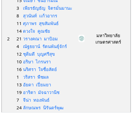
15
จณิษา ชื่นอารมณ์
3
เพียรธัญธัญ จิตรมั่นมานะ
8
สุวนันท์ เเก้วอากร
11
ศุภาพร สุขสัมพันธ์
14
ดวงใจ คูณชัย
มหาวิทยาลัย
2
21
วรางคณา มาป้อม
เกษตรศาสตร์
4
ณัฐธยาน์ รัตนพันธุ์จักร์
12
ชุติมดี บุญศรีสุข
10
อริษา ไกรนรา
16
นริศรา ใจซื่อสัตย์
1
วริสรา พืชผล
13
อัยดา เปี่ยมยา
19
อาริตา มัจฉาวานิช
7
จีน่า ทองพันธ์
24
ลักษณพร นิรันดร์พุฒ