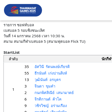
รายการ ซอฟท์บอล
เบสบอล 5 รอบชิงชนะเลิศ
วันที่ 14 มกราคม 2568 เวลา 10:30 น.
สนาม สนามกีฬาเบสบอล 5 (สนามฟุตบอล Flick TU)
StartList
ลำดับ
นักกีฬ
35
อัศวินี รัตนพงษ์เกียรติ
55
ธีรนันท์ เก่งปานสิงห์
13
วุฒินันท์ อรบุตร
3
จินดา ขุมคำ
1
2
กนกพิศสิณีย์ เสนามาตย์
6
จิรติกานต์ ค้าโค
9
วชิรวิชญ์ อร่ามเรือง