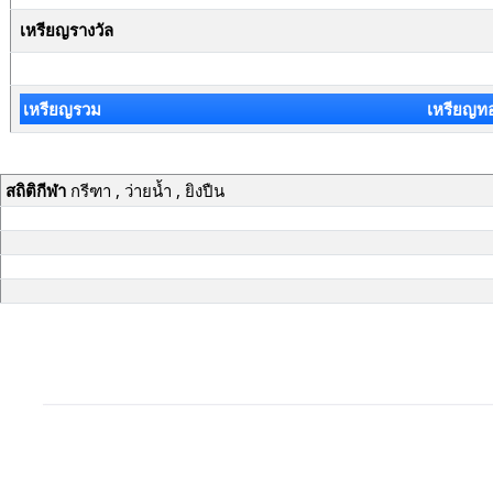
เหรียญรางวัล
เหรียญรวม
เหรียญท
สถิติกีฬา
กรีฑา , ว่ายน้ำ , ยิงปืน