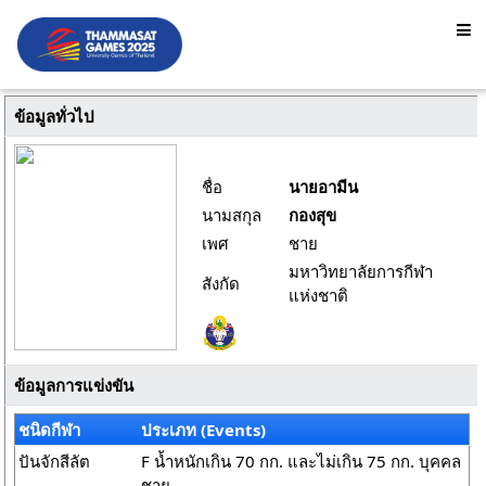
ข้อมูลทั่วไป
ชื่อ
นายอามีน
นามสกุล
กองสุข
เพศ
ชาย
มหาวิทยาลัยการกีฬา
สังกัด
แห่งชาติ
ข้อมูลการแข่งขัน
ชนิดกีฬา
ประเภท (Events)
ปันจักสีลัต
F น้ำหนักเกิน 70 กก. และไม่เกิน 75 กก. บุคคล
ชาย