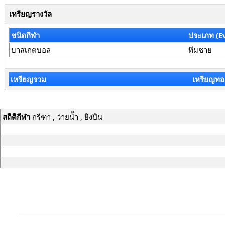
เหรียญรางวัล
ชนิดกีฬา
ประเภท (E
บาสเกตบอล
ทีมชาย
เหรียญรวม
เหรียญทอ
สถิติกีฬา
กรีฑา , ว่ายน้ำ , ยิงปืน