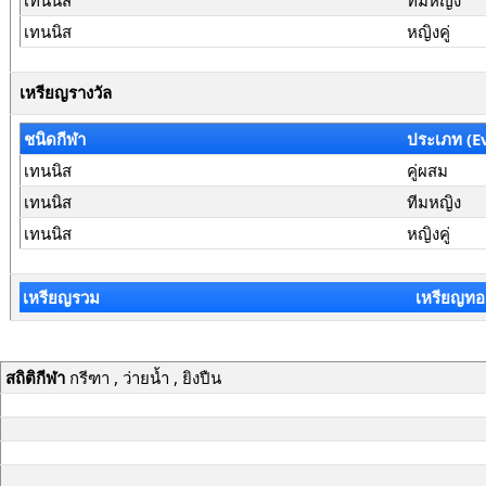
เทนนิส
ทีมหญิง
เทนนิส
หญิงคู่
เหรียญรางวัล
ชนิดกีฬา
ประเภท (E
เทนนิส
คู่ผสม
เทนนิส
ทีมหญิง
เทนนิส
หญิงคู่
เหรียญรวม
เหรียญทอ
สถิติกีฬา
กรีฑา , ว่ายน้ำ , ยิงปืน