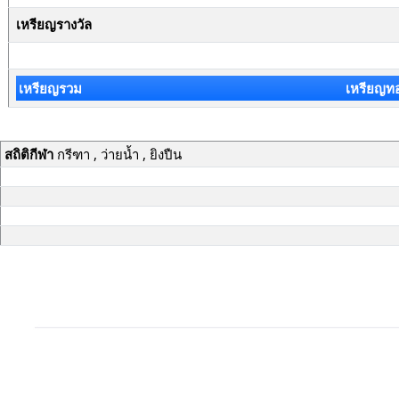
เหรียญรางวัล
เหรียญรวม
เหรียญท
สถิติกีฬา
กรีฑา , ว่ายน้ำ , ยิงปืน