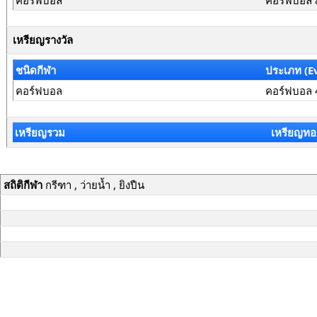
คอร์ฟบอล
คอร์ฟบอล 
เหรียญรางวัล
ชนิดกีฬา
ประเภท (E
คอร์ฟบอล
คอร์ฟบอล 
เหรียญรวม
เหรียญทอ
สถิติกีฬา
กรีฑา , ว่ายน้ำ , ยิงปืน