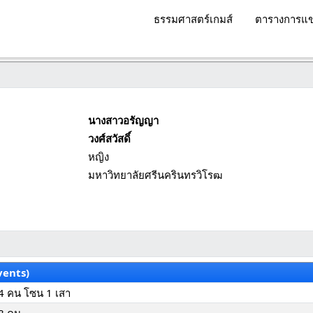
ธรรมศาสตร์เกมส์
ตารางการแข
นางสาวอรัญญา
วงศ์สวัสดิ์
หญิง
มหาวิทยาลัยศรีนครินทรวิโรฒ
vents)
4 คน โซน 1 เสา