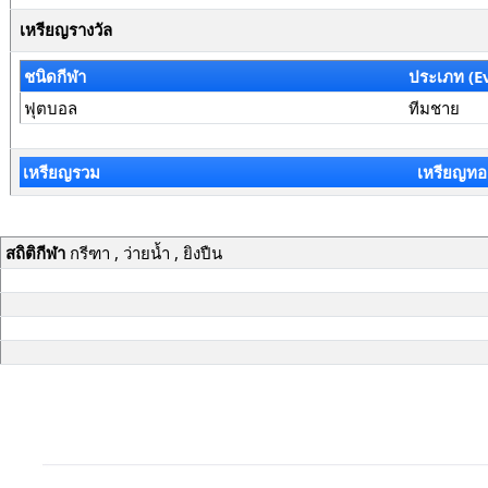
เหรียญรางวัล
ชนิดกีฬา
ประเภท (E
ฟุตบอล
ทีมชาย
เหรียญรวม
เหรียญทอ
สถิติกีฬา
กรีฑา , ว่ายน้ำ , ยิงปืน