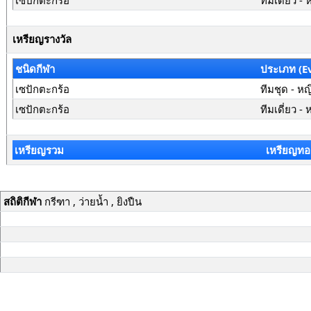
เซปักตะกร้อ
ทีมเดี่ยว - 
เหรียญรางวัล
ชนิดกีฬา
ประเภท (E
เซปักตะกร้อ
ทีมชุด - หญ
เซปักตะกร้อ
ทีมเดี่ยว - 
เหรียญรวม
เหรียญทอ
สถิติกีฬา
กรีฑา , ว่ายน้ำ , ยิงปืน