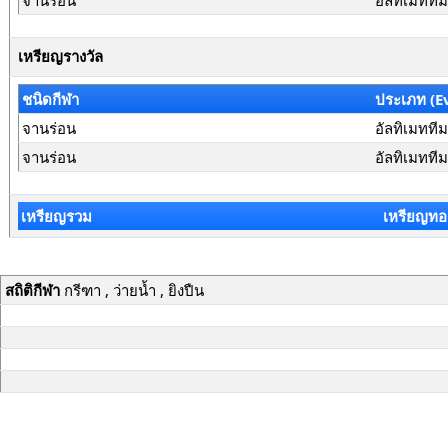
จานร่อน
อัลทิเมทที
เหรียญรางวัล
ชนิดกีฬา
ประเภท (E
จานร่อน
อัลทิเมทที
จานร่อน
อัลทิเมทที
เหรียญรวม
เหรียญทอ
สถิติกีฬา
กรีฑา , ว่ายน้ำ , ยิงปืน