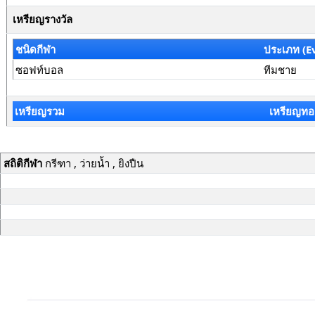
เหรียญรางวัล
ชนิดกีฬา
ประเภท (E
ซอฟท์บอล
ทีมชาย
เหรียญรวม
เหรียญทอ
สถิติกีฬา
กรีฑา , ว่ายน้ำ , ยิงปืน