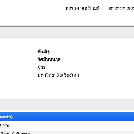
ธรรมศาสตร์เกมส์
ตารางการแข
พีรณัฐ
รัศมีนนทกุล
ชาย
มหาวิทยาลัยเชียงใหม่
vents)
คล ชาย