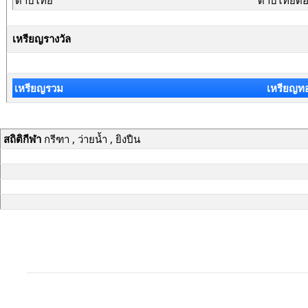
ดาบไทย
ดาบไทยต่อส
เหรียญรางวัล
เหรียญรวม
เหรียญท
สถิติกีฬา
กรีฑา , ว่ายน้ำ , ยิงปืน