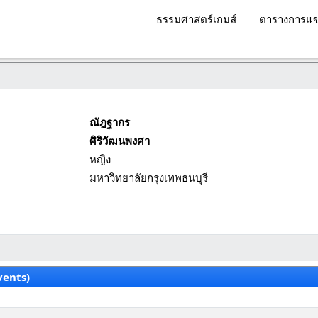
ธรรมศาสตร์เกมส์
ตารางการแข
ณัฎฐากร
ศิริวัฒนพงศา
หญิง
มหาวิทยาลัยกรุงเทพธนบุรี
vents)