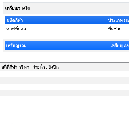
เหรียญรางวัล
ชนิดกีฬา
ประเภท (E
ซอฟท์บอล
ทีมชาย
เหรียญรวม
เหรียญทอ
สถิติกีฬา
กรีฑา , ว่ายน้ำ , ยิงปืน