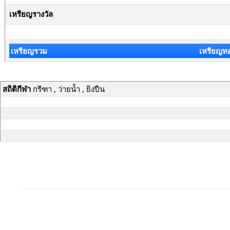
เหรียญรางวัล
เหรียญรวม
เหรียญท
สถิติกีฬา
กรีฑา , ว่ายน้ำ , ยิงปืน