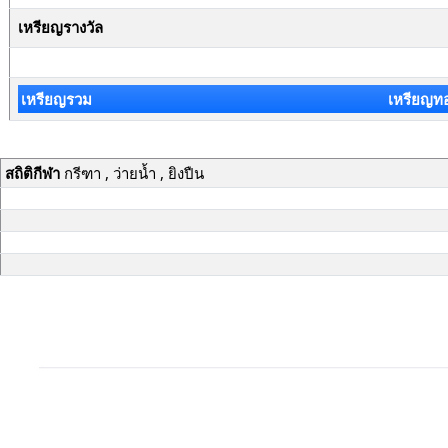
เหรียญรางวัล
เหรียญรวม
เหรียญท
สถิติกีฬา
กรีฑา , ว่ายน้ำ , ยิงปืน