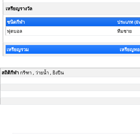
เหรียญรางวัล
ชนิดกีฬา
ประเภท (E
ฟุตบอล
ทีมชาย
เหรียญรวม
เหรียญทอ
สถิติกีฬา
กรีฑา , ว่ายน้ำ , ยิงปืน