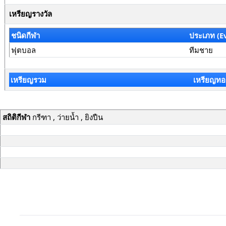
เหรียญรางวัล
ชนิดกีฬา
ประเภท (E
ฟุตบอล
ทีมชาย
เหรียญรวม
เหรียญทอ
สถิติกีฬา
กรีฑา , ว่ายน้ำ , ยิงปืน