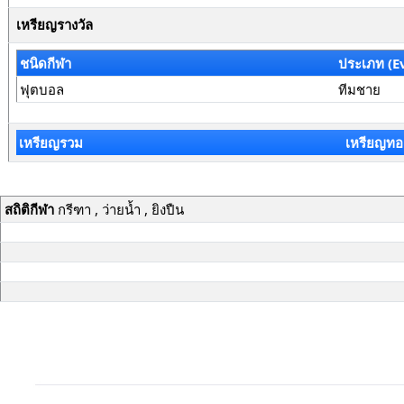
เหรียญรางวัล
ชนิดกีฬา
ประเภท (E
ฟุตบอล
ทีมชาย
เหรียญรวม
เหรียญทอ
สถิติกีฬา
กรีฑา , ว่ายน้ำ , ยิงปืน