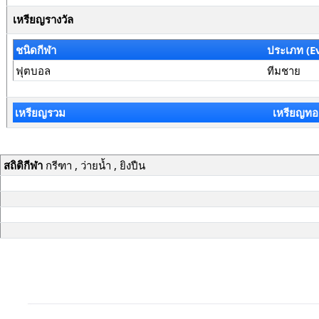
เหรียญรางวัล
ชนิดกีฬา
ประเภท (E
ฟุตบอล
ทีมชาย
เหรียญรวม
เหรียญทอ
สถิติกีฬา
กรีฑา , ว่ายน้ำ , ยิงปืน