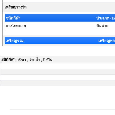
เหรียญรางวัล
ชนิดกีฬา
ประเภท (E
บาสเกตบอล
ทีมชาย
เหรียญรวม
เหรียญทอ
สถิติกีฬา
กรีฑา , ว่ายน้ำ , ยิงปืน