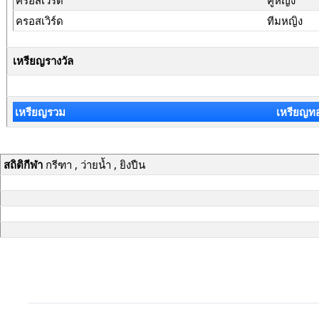
ครอสเวิร์ด
คู่หญิง
ครอสเวิร์ด
ทีมหญิง
เหรียญรางวัล
เหรียญรวม
เหรียญท
สถิติกีฬา
กรีฑา , ว่ายน้ำ , ยิงปืน