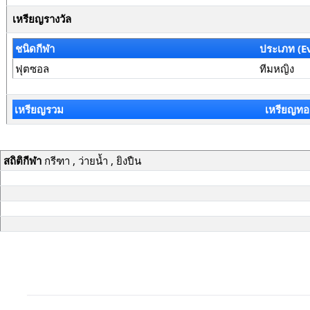
เหรียญรางวัล
ชนิดกีฬา
ประเภท (E
ฟุตซอล
ทีมหญิง
เหรียญรวม
เหรียญทอ
สถิติกีฬา
กรีฑา , ว่ายน้ำ , ยิงปืน