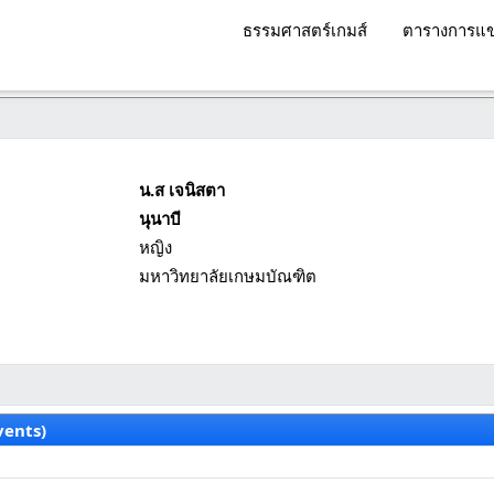
ธรรมศาสตร์เกมส์
ตารางการแข
น.ส เจนิสตา
นุนาบี
หญิง
มหาวิทยาลัยเกษมบัณฑิต
vents)