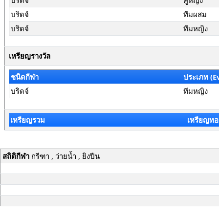
บริดจ์
คู่หญิง
บริดจ์
ทีมผสม
บริดจ์
ทีมหญิง
เหรียญรางวัล
ชนิดกีฬา
ประเภท (E
บริดจ์
ทีมหญิง
เหรียญรวม
เหรียญทอ
สถิติกีฬา
กรีฑา , ว่ายน้ำ , ยิงปืน