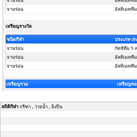
จานร่อน
อัลทิเมทที
จานร่อน
อัลทิเมทที
เหรียญรางวัล
ชนิดกีฬา
ประเภท (E
จานร่อน
กัตซ์ทีม 5
จานร่อน
อัลทิเมทที
จานร่อน
อัลทิเมทที
เหรียญรวม
เหรียญทอ
สถิติกีฬา
กรีฑา , ว่ายน้ำ , ยิงปืน