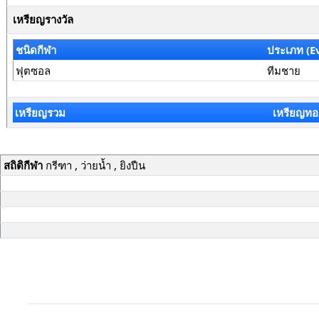
เหรียญรางวัล
ชนิดกีฬา
ประเภท (E
ฟุตซอล
ทีมชาย
เหรียญรวม
เหรียญทอ
สถิติกีฬา
กรีฑา , ว่ายน้ำ , ยิงปืน