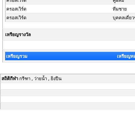
ครอสเวิร์ด
คู่ผสม
ครอสเวิร์ด
ทีมชาย
ครอสเวิร์ด
บุคคลเดี่ย
เหรียญรางวัล
เหรียญรวม
เหรียญท
สถิติกีฬา
กรีฑา , ว่ายน้ำ , ยิงปืน