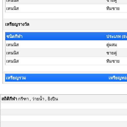
เทนนิส
ชายคู่
เทนนิส
ทีมชาย
เหรียญรางวัล
ชนิดกีฬา
ประเภท (E
เทนนิส
คู่ผสม
เทนนิส
ชายคู่
เทนนิส
ทีมชาย
เหรียญรวม
เหรียญทอ
สถิติกีฬา
กรีฑา , ว่ายน้ำ , ยิงปืน