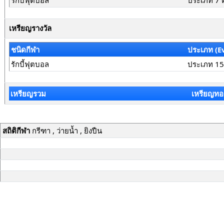
รักบี้ฟุตบอล
ประเภท 7 
เหรียญรางวัล
ชนิดกีฬา
ประเภท (E
รักบี้ฟุตบอล
ประเภท 15
เหรียญรวม
เหรียญทอ
สถิติกีฬา
กรีฑา , ว่ายน้ำ , ยิงปืน