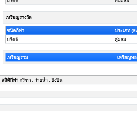
บริดจ์
ทีมผสม
เหรียญรางวัล
ชนิดกีฬา
ประเภท (E
บริดจ์
คู่ผสม
เหรียญรวม
เหรียญทอ
สถิติกีฬา
กรีฑา , ว่ายน้ำ , ยิงปืน