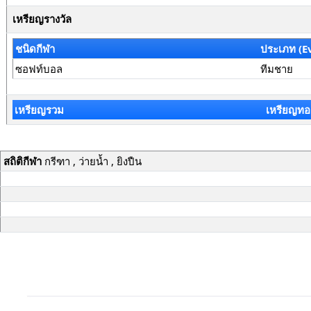
เหรียญรางวัล
ชนิดกีฬา
ประเภท (E
ซอฟท์บอล
ทีมชาย
เหรียญรวม
เหรียญทอ
สถิติกีฬา
กรีฑา , ว่ายน้ำ , ยิงปืน