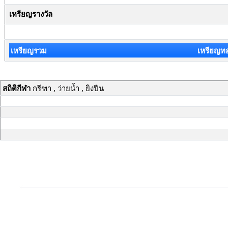
เหรียญรางวัล
เหรียญรวม
เหรียญท
สถิติกีฬา
กรีฑา , ว่ายน้ำ , ยิงปืน