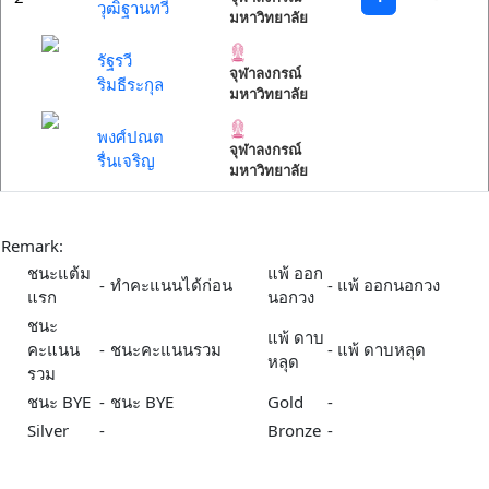
วุฒิฐานทวี
มหาวิทยาลัย
รัฐรวี
จุฬาลงกรณ์
ริมธีระกุล
มหาวิทยาลัย
พงศ์ปณต
จุฬาลงกรณ์
รื่นเจริญ
มหาวิทยาลัย
Remark:
ชนะแต้ม
แพ้ ออก
-
ทำคะแนนได้ก่อน
-
แพ้ ออกนอกวง
แรก
นอกวง
ชนะ
แพ้ ดาบ
คะแนน
-
ชนะคะแนนรวม
-
แพ้ ดาบหลุด
หลุด
รวม
ชนะ BYE
-
ชนะ BYE
Gold
-
Silver
-
Bronze
-