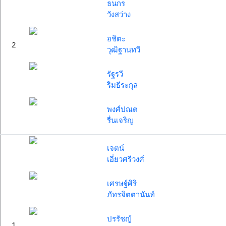
ธนกร
วังสว่าง
อชิตะ
2
วุฒิฐานทวี
รัฐรวี
ริมธีระกุล
พงศ์ปณต
รื่นเจริญ
เจตน์
เอี่ยวศรีวงศ์
เศรษฐ์ศิริ
ภัทรจิตตานันท์
ปรรัชญ์
1