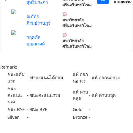
สุทธิประภา
คะแนนรวม
ศรีนครินทรวิโรฒ
ณภัทร
มหาวิทยาลัย
ภิรมย์ราษฎร์
ศรีนครินทรวิโรฒ
กฤตภัค
มหาวิทยาลัย
บุญณรงค์
ศรีนครินทรวิโรฒ
Remark:
ชนะแต้ม
แพ้ ออก
-
ทำคะแนนได้ก่อน
-
แพ้ ออกนอกวง
แรก
นอกวง
ชนะ
แพ้ ดาบ
คะแนน
-
ชนะคะแนนรวม
-
แพ้ ดาบหลุด
หลุด
รวม
ชนะ BYE
-
ชนะ BYE
Gold
-
Silver
-
Bronze
-