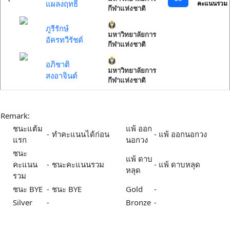
แผลงฤทธิ์
คะแนนรวม
กีฬาแห่งชาติ
ภูรีรักษ์
มหาวิทยาลัยการ
อัครทวีรัชต์
กีฬาแห่งชาติ
อภิชาติ
มหาวิทยาลัยการ
สงอาจินต์
กีฬาแห่งชาติ
Remark:
ชนะแต้ม
แพ้ ออก
-
ทำคะแนนได้ก่อน
-
แพ้ ออกนอกวง
แรก
นอกวง
ชนะ
แพ้ ดาบ
คะแนน
-
ชนะคะแนนรวม
-
แพ้ ดาบหลุด
หลุด
รวม
ชนะ BYE
-
ชนะ BYE
Gold
-
Silver
-
Bronze
-