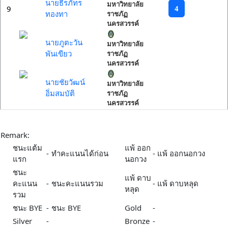
นายธีรภัทร
มหาวิทยาลัย
9
4
ทองทา
ราชภัฏ
นครสวรรค์
นายภูตะวัน
มหาวิทยาลัย
พันเขียว
ราชภัฏ
นครสวรรค์
นายชัยวัฒน์
มหาวิทยาลัย
อิ่มสมบัติ
ราชภัฏ
นครสวรรค์
Remark:
ชนะแต้ม
แพ้ ออก
-
ทำคะแนนได้ก่อน
-
แพ้ ออกนอกวง
แรก
นอกวง
ชนะ
แพ้ ดาบ
คะแนน
-
ชนะคะแนนรวม
-
แพ้ ดาบหลุด
หลุด
รวม
ชนะ BYE
-
ชนะ BYE
Gold
-
Silver
-
Bronze
-