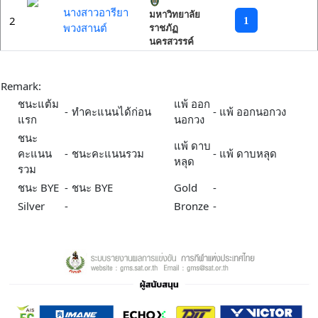
นางสาวอารียา
มหาวิทยาลัย
2
1
พวงสานต์
ราชภัฏ
นครสวรรค์
Remark:
ชนะแต้ม
แพ้ ออก
-
ทำคะแนนได้ก่อน
-
แพ้ ออกนอกวง
แรก
นอกวง
ชนะ
แพ้ ดาบ
คะแนน
-
ชนะคะแนนรวม
-
แพ้ ดาบหลุด
หลุด
รวม
ชนะ BYE
-
ชนะ BYE
Gold
-
Silver
-
Bronze
-