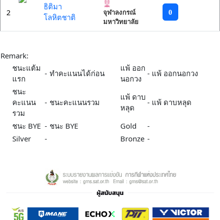
ธิติมา
2
0
จุฬาลงกรณ์
โลหิตชาติ
มหาวิทยาลัย
Remark:
ชนะแต้ม
แพ้ ออก
-
ทำคะแนนได้ก่อน
-
แพ้ ออกนอกวง
แรก
นอกวง
ชนะ
แพ้ ดาบ
คะแนน
-
ชนะคะแนนรวม
-
แพ้ ดาบหลุด
หลุด
รวม
ชนะ BYE
-
ชนะ BYE
Gold
-
Silver
-
Bronze
-