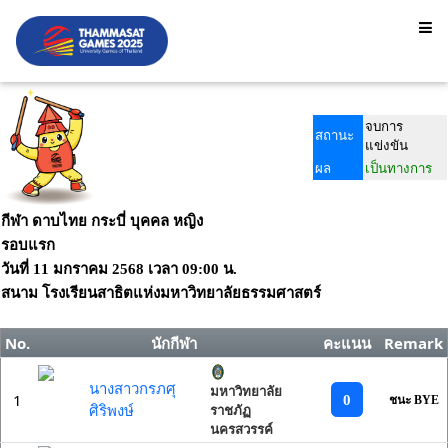
จบการ
สถานะ
แข่งขัน
ผล
เป็นทางการ
กีฬา ดาบไทย กระบี่ บุคคล หญิง
รอบแรก
วันที่
11 มกราคม 2568
เวลา
09:00 น.
สนาม
โรงเรียนสาธิตแห่งมหาวิทยาลัยธรรมศาสตร์
No.
นักกีฬา
คะแนน
Remark
นางสาวกรภศุ
มหาวิทยาลัย
1
0
ชนะ BYE
ศิริพงษ์
ราชภัฏ
นครสวรรค์