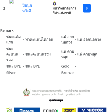
ปิยนุช
2
0
มหาวิทยาลัยการ
หวังดี
กีฬาแห่งชาติ
Remark:
ชนะแต้ม
แพ้ ออก
-
ทำคะแนนได้ก่อน
-
แพ้ ออกนอกวง
แรก
นอกวง
ชนะ
แพ้ ดาบ
คะแนน
-
ชนะคะแนนรวม
-
แพ้ ดาบหลุด
หลุด
รวม
ชนะ BYE
-
ชนะ BYE
Gold
-
Silver
-
Bronze
-