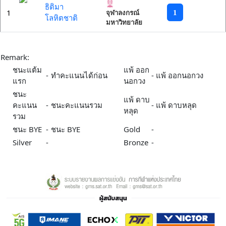
ธิติมา
1
1
จุฬาลงกรณ์
โลหิตชาติ
มหาวิทยาลัย
Remark:
ชนะแต้ม
แพ้ ออก
-
ทำคะแนนได้ก่อน
-
แพ้ ออกนอกวง
แรก
นอกวง
ชนะ
แพ้ ดาบ
คะแนน
-
ชนะคะแนนรวม
-
แพ้ ดาบหลุด
หลุด
รวม
ชนะ BYE
-
ชนะ BYE
Gold
-
Silver
-
Bronze
-