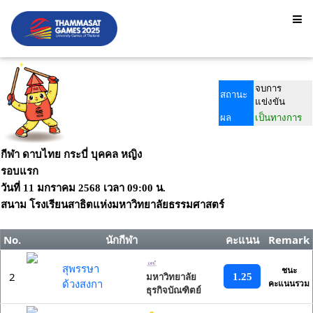
จบการ
สถานะ
แข่งขัน
ผล
เป็นทางการ
กีฬา ดาบไทย กระบี่ บุคคล หญิง
รอบแรก
วันที่
11 มกราคม 2568
เวลา
09:00 น.
สนาม
โรงเรียนสาธิตแห่งมหาวิทยาลัยธรรมศาสตร์
No.
นักกีฬา
คะแนน
Remark
สุพรรษา
ชนะ
2
1.25
มหาวิทยาลัย
ด้วงสงกา
คะแนนรวม
ธุรกิจบัณฑิตย์