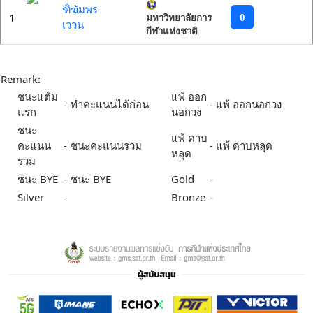
ฑิฆัมพร
1
0
มหาวิทยาลัยการ
เววน
กีฬาแห่งชาติ
Remark:
ชนะแต้ม
แพ้ ออก
-
ทำคะแนนได้ก่อน
-
แพ้ ออกนอกวง
แรก
นอกวง
ชนะ
แพ้ ดาบ
คะแนน
-
ชนะคะแนนรวม
-
แพ้ ดาบหลุด
หลุด
รวม
ชนะ BYE
-
ชนะ BYE
Gold
-
Silver
-
Bronze
-