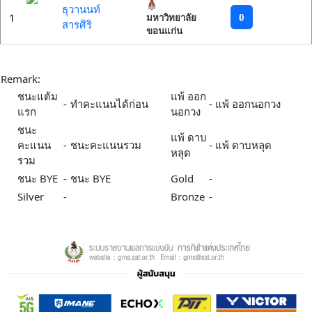
ธุวานนท์
1
0
มหาวิทยาลัย
สารศิริ
ขอนแก่น
Remark:
ชนะแต้ม
แพ้ ออก
-
ทำคะแนนได้ก่อน
-
แพ้ ออกนอกวง
แรก
นอกวง
ชนะ
แพ้ ดาบ
คะแนน
-
ชนะคะแนนรวม
-
แพ้ ดาบหลุด
หลุด
รวม
ชนะ BYE
-
ชนะ BYE
Gold
-
Silver
-
Bronze
-