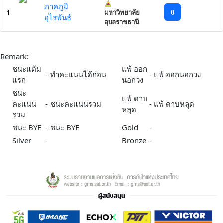
ภาคภูมิ
1
0
มหาวิทยาลัย
อุไรพันธ์
อุบลราชธานี
Remark:
ชนะแต้ม
แพ้ ออก
-
ทำคะแนนได้ก่อน
-
แพ้ ออกนอกวง
แรก
นอกวง
ชนะ
แพ้ ดาบ
คะแนน
-
ชนะคะแนนรวม
-
แพ้ ดาบหลุด
หลุด
รวม
ชนะ BYE
-
ชนะ BYE
Gold
-
Silver
-
Bronze
-