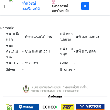
รวินวิชญ์
1
0
จุฬาลงกรณ์
จงศรีสมบัติ
มหาวิทยาลัย
Remark:
ชนะแต้ม
แพ้ ออก
-
ทำคะแนนได้ก่อน
-
แพ้ ออกนอกวง
แรก
นอกวง
ชนะ
แพ้ ดาบ
คะแนน
-
ชนะคะแนนรวม
-
แพ้ ดาบหลุด
หลุด
รวม
ชนะ BYE
-
ชนะ BYE
Gold
-
Silver
-
Bronze
-