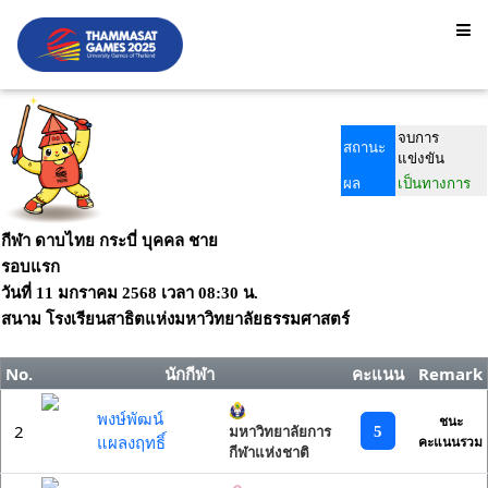
จบการ
สถานะ
แข่งขัน
ผล
เป็นทางการ
กีฬา ดาบไทย กระบี่ บุคคล ชาย
รอบแรก
วันที่
11 มกราคม 2568
เวลา
08:30 น.
สนาม
โรงเรียนสาธิตแห่งมหาวิทยาลัยธรรมศาสตร์
No.
นักกีฬา
คะแนน
Remark
พงษ์พัฒน์
ชนะ
2
5
มหาวิทยาลัยการ
แผลงฤทธิ์
คะแนนรวม
กีฬาแห่งชาติ